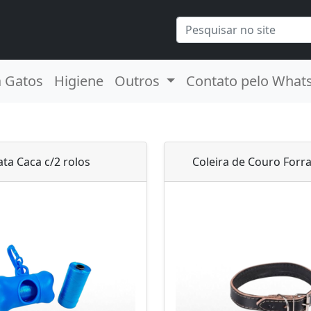
a Gatos
Higiene
Outros
Contato pelo What
ata Caca c/2 rolos
Coleira de Couro Forr