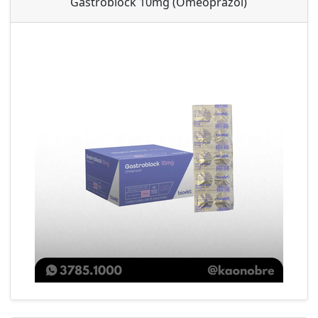
Gastroblock 10mg (Omeoprazol)