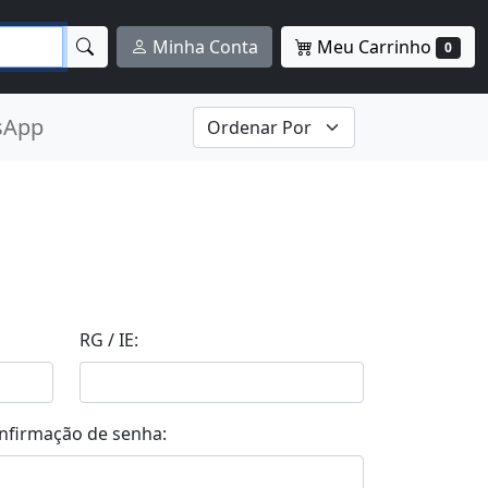
Meu Carrinho
Minha Conta
0
sApp
RG / IE:
nfirmação de senha: