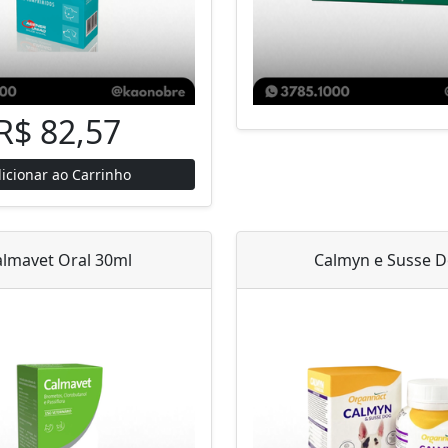
R$ 82,57
icionar ao Carrinho
almavet Oral 30ml
Calmyn e Susse 