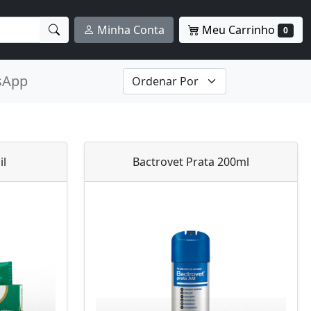
Meu Carrinho
Minha Conta
0
sApp
il
Bactrovet Prata 200ml