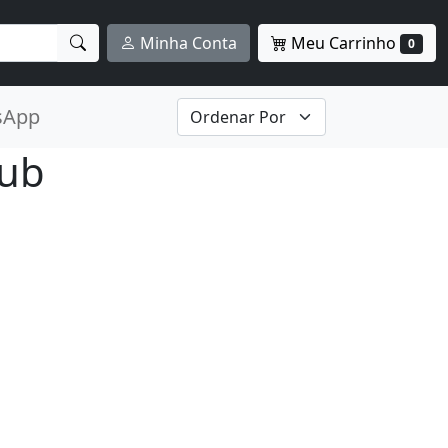
Meu Carrinho
Minha Conta
0
sApp
lub