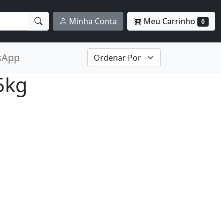
Meu Carrinho
Minha Conta
0
sApp
5kg