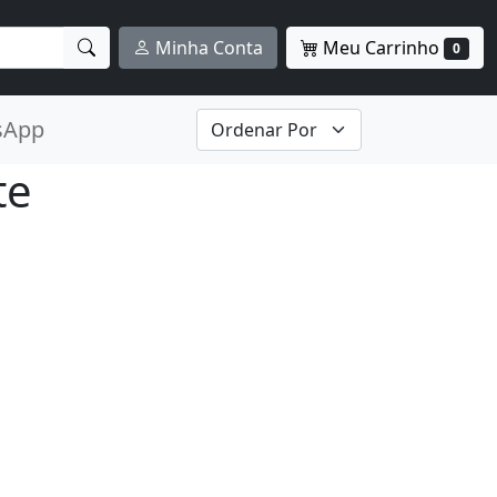
Meu Carrinho
Minha Conta
0
sApp
te