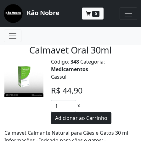
Kão Nobre
0
Calmavet Oral 30ml
Código:
348
Categoria:
Medicamentos
Cassul
R$ 44,90
x
Adicionar ao Carrinho
Calmavet Calmante Natural para Cães e Gatos 30 ml
Informações - Indcado para cães e gatos; -