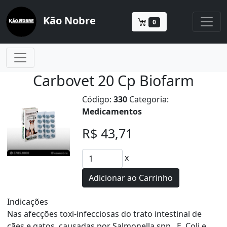
Kão Nobre
0
Carbovet 20 Cp Biofarm
Código:
330
Categoria:
Medicamentos
R$ 43,71
x
Adicionar ao Carrinho
Indicações
Nas afecções toxi-infecciosas do trato intestinal de
cães e gatos, causadas por Salmonella spp., E. Coli e