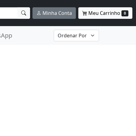
Meu Carrinho
Minha Conta
0
sApp