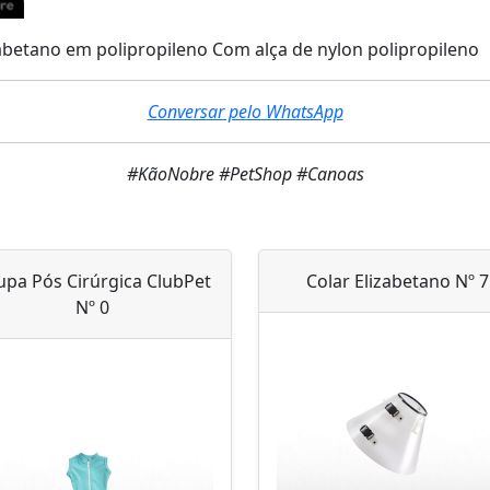
zabetano em polipropileno Com alça de nylon polipropileno
Conversar pelo WhatsApp
#KãoNobre #PetShop #Canoas
upa Pós Cirúrgica ClubPet
Colar Elizabetano Nº 7
Nº 0