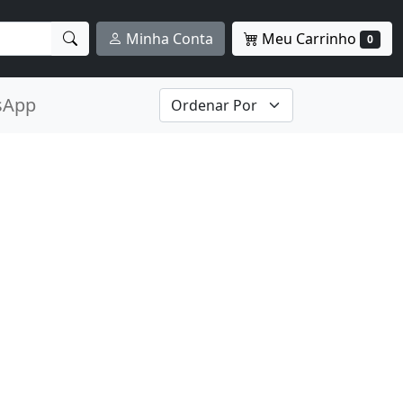
Meu Carrinho
Minha Conta
0
sApp