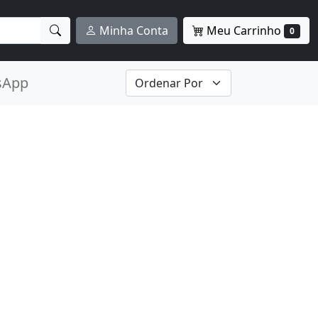
Meu Carrinho
Minha Conta
0
sApp