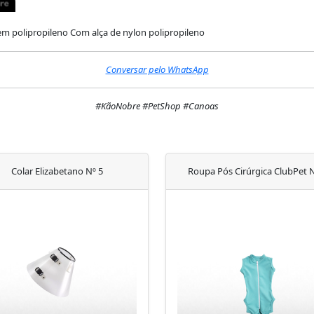
em polipropileno Com alça de nylon polipropileno
Conversar pelo WhatsApp
#KãoNobre #PetShop #Canoas
Colar Elizabetano Nº 5
Roupa Pós Cirúrgica ClubPet N