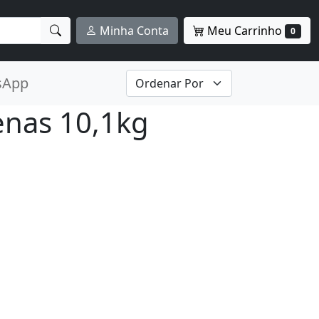
Meu Carrinho
Minha Conta
0
sApp
enas 10,1kg