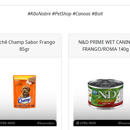
#KãoNobre #PetShop #Canoas #Bolt
chê Champ Sabor Frango
N&D PRIME WET CANI
85gr
FRANGO/ROMA 140g