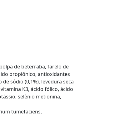
 polpa de beterraba, farelo de
cido propiônico, antioxidantes
o de sódio (0,1%), levedura seca
vitamina K3, ácido fólico, ácido
potássio, selênio metionina,
rium tumefaciens,