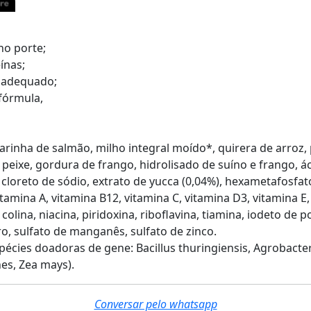
no porte;
ínas;
 adequado;
fórmula,
farinha de salmão, milho integral moído*, quirera de arroz,
peixe, gordura de frango, hidrolisado de suíno e frango, á
 cloreto de sódio, extrato de yucca (0,04%), hexametafosfat
tamina A, vitamina B12, vitamina C, vitamina D3, vitamina E, 
colina, niacina, piridoxina, riboflavina, tiamina, iodeto de 
ro, sulfato de manganês, sulfato de zinco.
écies doadoras de gene: Bacillus thuringiensis, Agrobacte
s, Zea mays).
Conversar pelo whatsapp