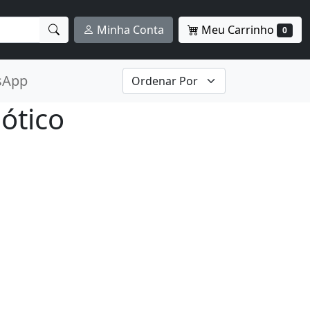
Meu Carrinho
Minha Conta
0
sApp
ótico