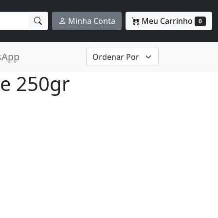
Meu Carrinho
Minha Conta
0
sApp
ne 250gr