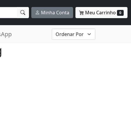
Meu Carrinho
Minha Conta
0
sApp
g