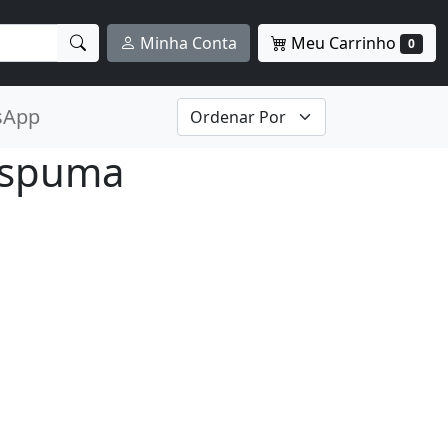
Meu Carrinho
Minha Conta
0
sApp
 Espuma